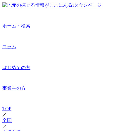
ホーム・検索
コラム
はじめての方
事業主の方
TOP
／
全国
／