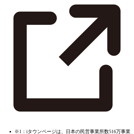
※1：iタウンページは、日本の民営事業所数516万事業