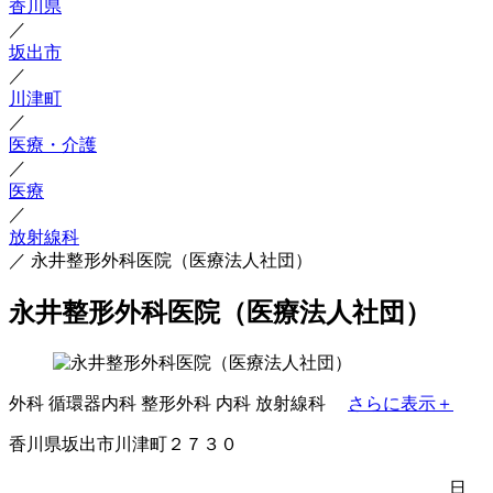
香川県
／
坂出市
／
川津町
／
医療・介護
／
医療
／
放射線科
／
永井整形外科医院（医療法人社団）
永井整形外科医院（医療法人社団）
外科
循環器内科
整形外科
内科
放射線科
さらに表示＋
香川県坂出市川津町２７３０
日