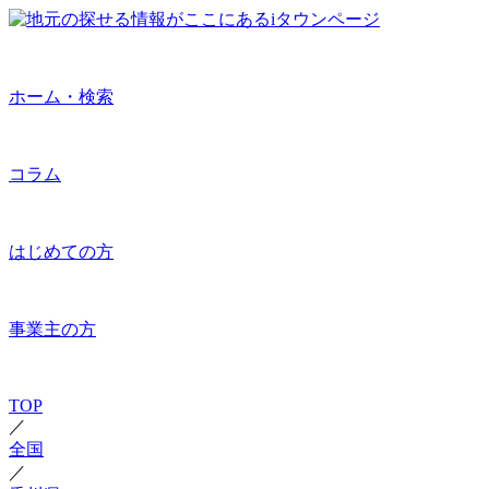
ホーム・検索
コラム
はじめての方
事業主の方
TOP
／
全国
／