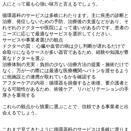
人にとって最も心強い味方と言えるでしょう。
循環器科のサービスは多岐にわたります。主に疾患の診断と
治療、発症しないための予防、治療後の支援などがあり、そ
れぞれのドクターや医院によって違いがあるのです。患者の
ニーズに応じて最適なサービスを選択してください。
サービスや事業者選びの観点
ドクターの質： 心臓や血管の病は少し判断が遅れるだけで
命取りになるケースが多い器官であるため、経験や知識が豊
富なドクターを選ぶ
治療体制の充実：負担の少ない治療方法の提案・施術だけで
なく、万が一の際には最適な医療機関へバトンを渡せるよう
に他施設との連携が取れているかを確認する
アフターケアの内容：循環器を損傷すると術後、要介護者と
なる可能性があるため、術後ケア、リハビリテーションの手
厚さを重視する
これらの観点から慎重に選ぶことで、信頼できる事業者と出
会えるでしょう。
これまで見てきたように循環器科のサービスは多岐に渡りま