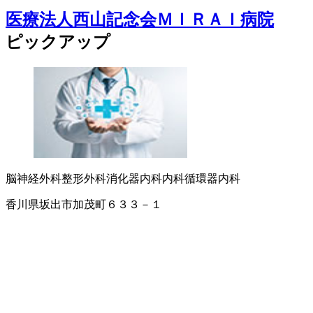
医療法人西山記念会ＭＩＲＡＩ病院
ピックアップ
脳神経外科
整形外科
消化器内科
内科
循環器内科
香川県坂出市加茂町６３３－１