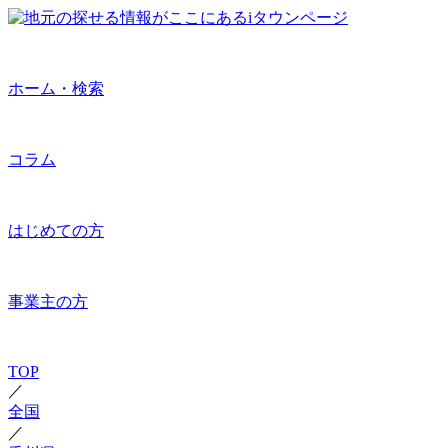
ホーム・検索
コラム
はじめての方
事業主の方
TOP
／
全国
／