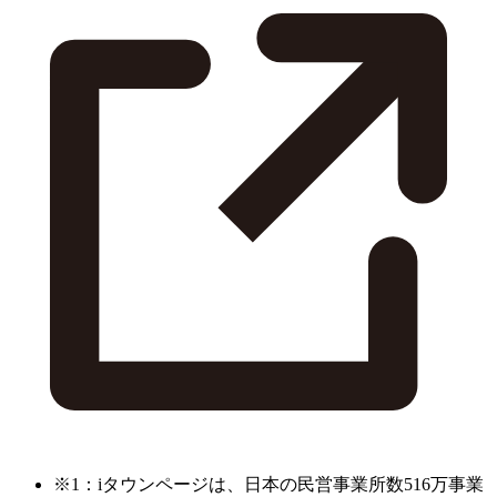
※1：iタウンページは、日本の民営事業所数516万事業