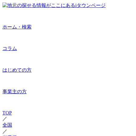
ホーム・検索
コラム
はじめての方
事業主の方
TOP
／
全国
／