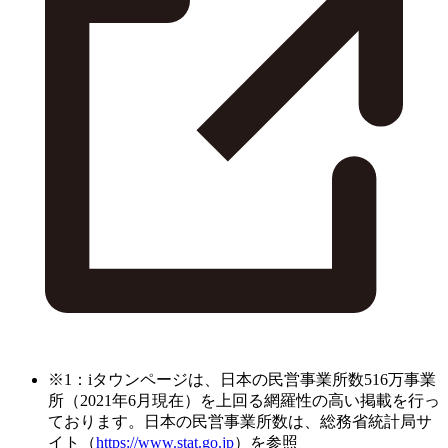
※1：iタウンページは、日本の民営事業所数516万事業
所（2021年6月現在）を上回る網羅性の高い掲載を行っ
ております。日本の民営事業所数は、総務省統計局サ
イト（
https://www.stat.go.jp
）を参照