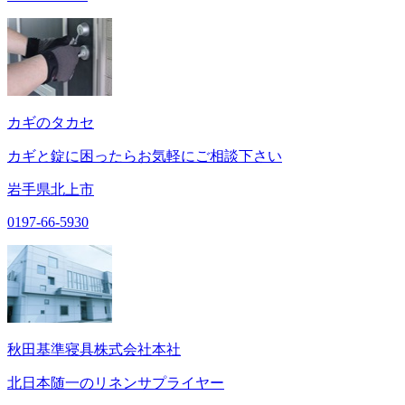
カギのタカセ
カギと錠に困ったらお気軽にご相談下さい
岩手県北上市
0197-66-5930
秋田基準寝具株式会社本社
北日本随一のリネンサプライヤー