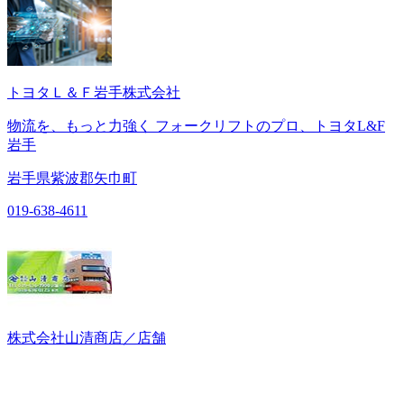
トヨタＬ＆Ｆ岩手株式会社
物流を、もっと力強く フォークリフトのプロ、トヨタL&F
岩手
岩手県紫波郡矢巾町
019-638-4611
株式会社山清商店／店舗