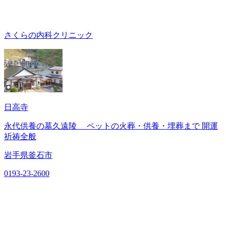
さくらの内科クリニック
日高寺
永代供養の墓久遠陵 ペットの火葬・供養・埋葬まで 開運
祈祷全般
岩手県釜石市
0193-23-2600