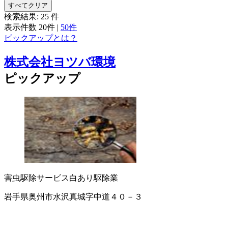
すべてクリア
検索結果:
25
件
表示件数
20件
|
50件
ピックアップとは？
株式会社ヨツバ環境
ピックアップ
害虫駆除サービス
白あり駆除業
岩手県奥州市水沢真城字中道４０－３