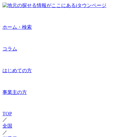
ホーム・検索
コラム
はじめての方
事業主の方
TOP
／
全国
／