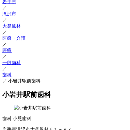
岩手県
／
滝沢市
／
大釜風林
／
医療・介護
／
医療
／
一般歯科
／
歯科
／
小岩井駅前歯科
小岩井駅前歯科
歯科
小児歯科
岩手県滝沢市大釜風林６１－９７