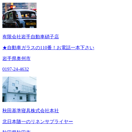
有限会社岩手自動車硝子店
★自動車ガラスの110番！お電話一本下さい
岩手県奥州市
0197-24-4632
秋田基準寝具株式会社本社
北日本随一のリネンサプライヤー