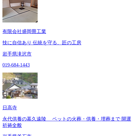
有限会社盛岡畳工業
技に自信あり 伝統を守る、匠の工房
岩手県滝沢市
019-684-1443
日高寺
永代供養の墓久遠陵 ペットの火葬・供養・埋葬まで 開運
祈祷全般