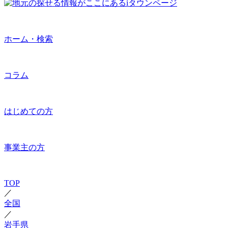
ホーム・検索
コラム
はじめての方
事業主の方
TOP
／
全国
／
岩手県