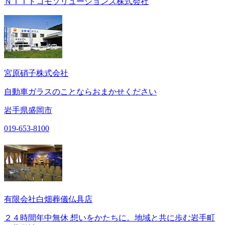
ＮＴＴドコモソリューションズ株式会社
宮原硝子株式会社
自動車ガラスのことならおまかせください
岩手県盛岡市
019-653-8100
有限会社白畑葬儀仏具店
２４時間年中無休 想いをかたちに。地域と共に歩む岩手町