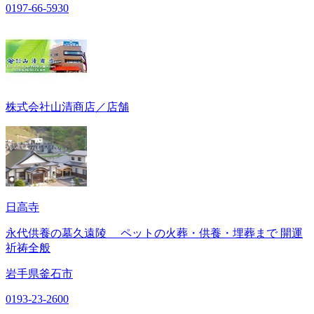
0197-66-5930
株式会社山清商店／店舗
日高寺
永代供養の墓久遠陵 ペットの火葬・供養・埋葬まで 開運
祈祷全般
岩手県釜石市
0193-23-2600