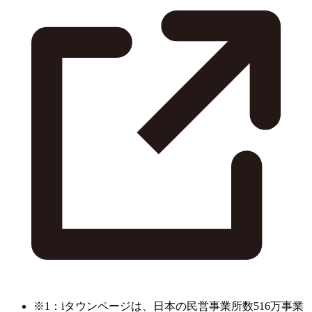
※1：iタウンページは、日本の民営事業所数516万事業