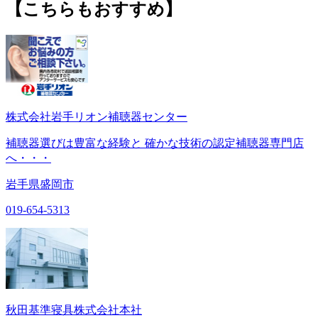
【こちらもおすすめ】
株式会社岩手リオン補聴器センター
補聴器選びは豊富な経験と 確かな技術の認定補聴器専門店
へ・・・
岩手県盛岡市
019-654-5313
秋田基準寝具株式会社本社