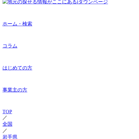
ホーム・検索
コラム
はじめての方
事業主の方
TOP
／
全国
／
岩手県