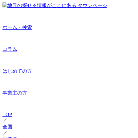
ホーム・検索
コラム
はじめての方
事業主の方
TOP
／
全国
／