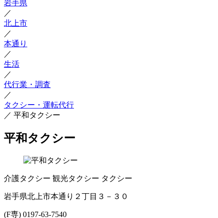
岩手県
／
北上市
／
本通り
／
生活
／
代行業・調査
／
タクシー・運転代行
／
平和タクシー
平和タクシー
介護タクシー
観光タクシー
タクシー
岩手県北上市本通り２丁目３－３０
(F専) 0197-63-7540