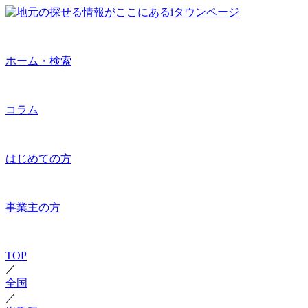
ホーム・検索
コラム
はじめての方
事業主の方
TOP
／
全国
／