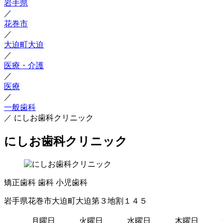
岩手県
／
花巻市
／
大迫町大迫
／
医療・介護
／
医療
／
一般歯科
／
にしお歯科クリニック
にしお歯科クリニック
矯正歯科
歯科
小児歯科
岩手県花巻市大迫町大迫第３地割１４５
月曜日
火曜日
水曜日
木曜日