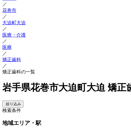
／
花巻市
／
大迫町大迫
／
医療・介護
／
医療
／
矯正歯科
／
矯正歯科の一覧
岩手県花巻市大迫町大迫 矯正
絞り込み
検索条件
地域
エリア・駅