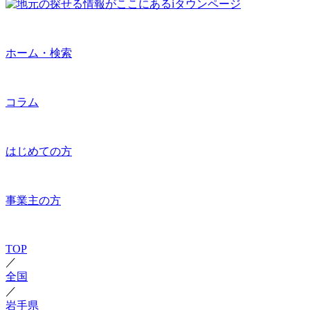
ホーム・検索
コラム
はじめての方
事業主の方
TOP
／
全国
／
岩手県