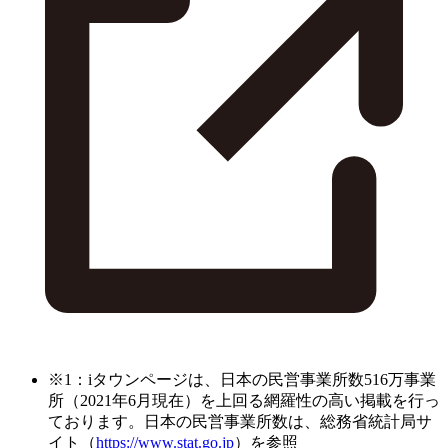
※1：iタウンページは、日本の民営事業所数516万事業
所（2021年6月現在）を上回る網羅性の高い掲載を行っ
ております。日本の民営事業所数は、総務省統計局サ
イト（
https://www.stat.go.jp
）を参照