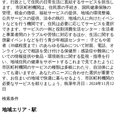
す。行政として住民の日常生活に直結するサービスを担当し
ます。 市区町村機関は、住民票の手続き、国民健康保険の
管理、税金の徴収、福祉サービスの提供、地域の環境整備、
公共サービスの提供、法令の執行、地域の人に向けたイベン
トなどを行う機関です。住民は必要に応じてサービスを選択
できます。サービスの一例と役割消費生活センター：生活者
と事業者間のトラブルや苦情に対応するほか、生活に関する
啓蒙イベントなどを行う青少年相談センター： 子どもや若
者（39歳程度まで）のあらゆる悩みについて対面、電話、オ
ンラインなどで相談を受け付ける保健所：感染症や難病につ
いての情報提供や食品・環境衛生に関する監視・指導を行
い、地域住民の健康をサポートするこれまで見てきたように
市区町村機関のサービスの種類は多岐にわたり、自治体によ
っても違いますが、あなたのニーズに合わせた選択が重要で
す。お住まいの地域で快適に暮らせるよう、市区町村機関の
必要なサービスを頼りましょう。執筆年月日：2024年11月12
日
検索条件
地域
エリア・駅