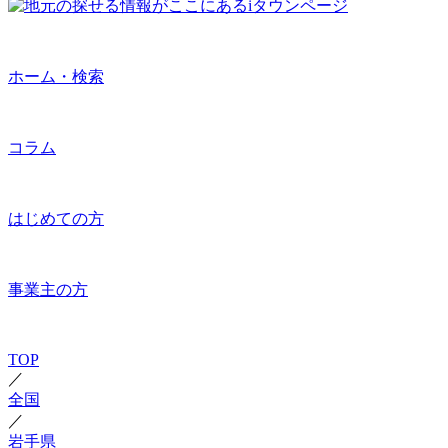
ホーム・検索
コラム
はじめての方
事業主の方
TOP
／
全国
／
岩手県