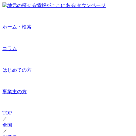
ホーム・検索
コラム
はじめての方
事業主の方
TOP
／
全国
／