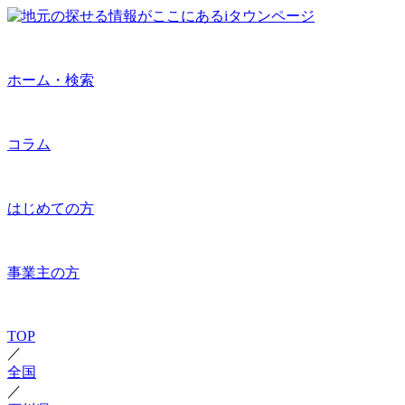
ホーム・検索
コラム
はじめての方
事業主の方
TOP
／
全国
／