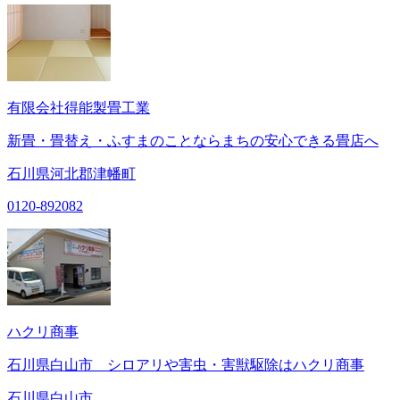
有限会社得能製畳工業
新畳・畳替え・ふすまのことならまちの安心できる畳店へ
石川県河北郡津幡町
0120-892082
ハクリ商事
石川県白山市 シロアリや害虫・害獣駆除はハクリ商事
石川県白山市