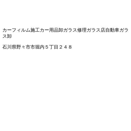
カーフィルム施工
カー用品卸
ガラス修理
ガラス店
自動車ガラ
ス卸
石川県野々市市堀内５丁目２４８