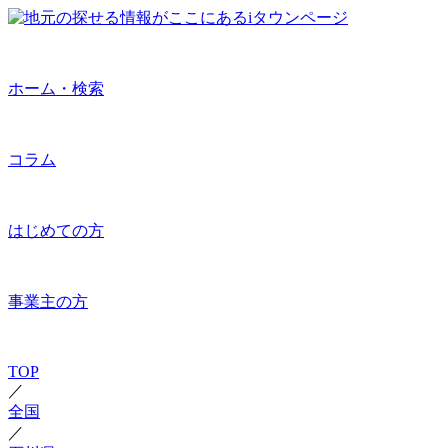
ホーム・検索
コラム
はじめての方
事業主の方
TOP
／
全国
／