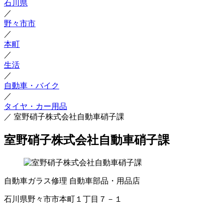
石川県
／
野々市市
／
本町
／
生活
／
自動車・バイク
／
タイヤ・カー用品
／
室野硝子株式会社自動車硝子課
室野硝子株式会社自動車硝子課
自動車ガラス修理
自動車部品・用品店
石川県野々市市本町１丁目７－１