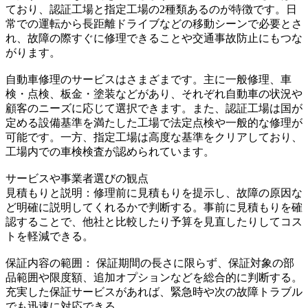
ており、認証工場と指定工場の2種類あるのが特徴です。日
常での運転から長距離ドライブなどの移動シーンで必要とさ
れ、故障の際すぐに修理できることや交通事故防止にもつな
がります。
自動車修理のサービスはさまざまです。主に一般修理、車
検・点検、板金・塗装などがあり、それぞれ自動車の状況や
顧客のニーズに応じて選択できます。また、認証工場は国が
定める設備基準を満たした工場で法定点検や一般的な修理が
可能です。一方、指定工場は高度な基準をクリアしており、
工場内での車検検査が認められています。
サービスや事業者選びの観点
見積もりと説明：修理前に見積もりを提示し、故障の原因な
ど明確に説明してくれるかで判断する。事前に見積もりを確
認することで、他社と比較したり予算を見直したりしてコス
トを軽減できる。
保証内容の範囲： 保証期間の長さに限らず、保証対象の部
品範囲や限度額、追加オプションなどを総合的に判断する。
充実した保証サービスがあれば、緊急時や次の故障トラブル
でも迅速に対応できる。