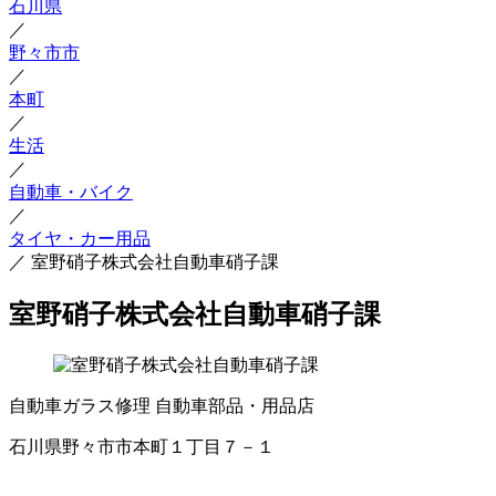
石川県
／
野々市市
／
本町
／
生活
／
自動車・バイク
／
タイヤ・カー用品
／
室野硝子株式会社自動車硝子課
室野硝子株式会社自動車硝子課
自動車ガラス修理
自動車部品・用品店
石川県野々市市本町１丁目７－１