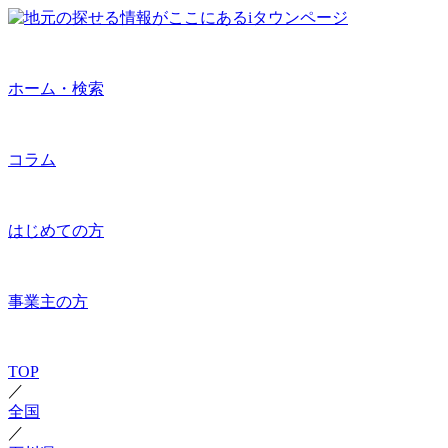
ホーム・検索
コラム
はじめての方
事業主の方
TOP
／
全国
／