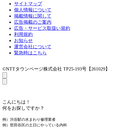
サイトマップ
個人情報について
掲載情報に関して
広告掲載のご案内
広告・サービス取扱い規約
利用規約
お知らせ
運営会社について
緊急時はこちら
©NTTタウンページ株式会社 TP25-193号【261029】
こんにちは！
何をお探しですか？
例）渋谷駅の水まわり修理業者
例）世田谷区の土日にやっている内科