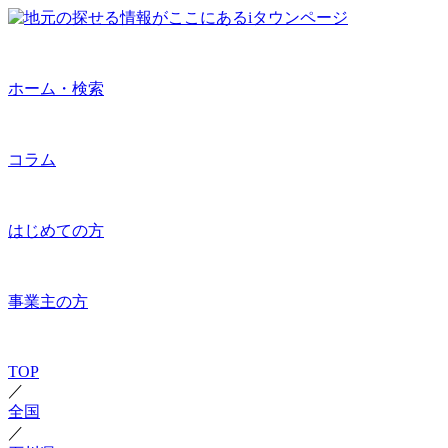
ホーム・検索
コラム
はじめての方
事業主の方
TOP
／
全国
／