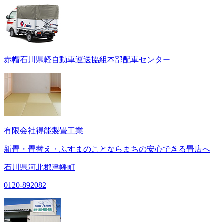
赤帽石川県軽自動車運送協組本部配車センター
有限会社得能製畳工業
新畳・畳替え・ふすまのことならまちの安心できる畳店へ
石川県河北郡津幡町
0120-892082