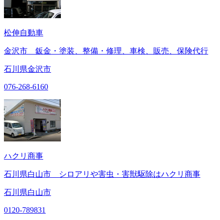
松伸自動車
金沢市 鈑金・塗装、整備・修理、車検、販売、保険代行
石川県金沢市
076-268-6160
ハクリ商事
石川県白山市 シロアリや害虫・害獣駆除はハクリ商事
石川県白山市
0120-789831