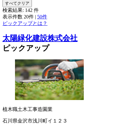
すべてクリア
検索結果:
142
件
表示件数
20件
|
50件
ピックアップとは？
太陽緑化建設株式会社
ピックアップ
植木職
土木工事
造園業
石川県金沢市浅川町イ１２３