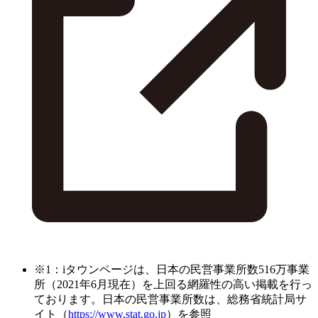
※1：iタウンページは、日本の民営事業所数516万事業
所（2021年6月現在）を上回る網羅性の高い掲載を行っ
ております。日本の民営事業所数は、総務省統計局サ
イト（
https://www.stat.go.jp
）を参照