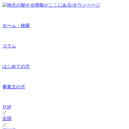
ホーム・検索
コラム
はじめての方
事業主の方
TOP
／
全国
／