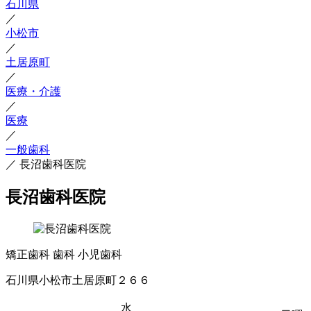
石川県
／
小松市
／
土居原町
／
医療・介護
／
医療
／
一般歯科
／
長沼歯科医院
長沼歯科医院
矯正歯科
歯科
小児歯科
石川県小松市土居原町２６６
水