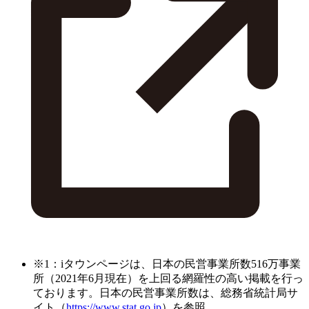
※1：iタウンページは、日本の民営事業所数516万事業
所（2021年6月現在）を上回る網羅性の高い掲載を行っ
ております。日本の民営事業所数は、総務省統計局サ
イト（
https://www.stat.go.jp
）を参照