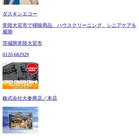
ダスキンエコー
常陸大宮市で掃除用品、ハウスクリーニング、シニアケアを
展開
茨城県常陸大宮市
0120-682929
株式会社大参商店／本店