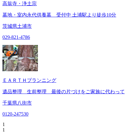
高翁寺・浄土宗
墓地・室内永代供養墓 受付中 土浦駅より徒歩10分
茨城県土浦市
029-821-4786
ＥＡＲＴＨプランニング
遺品整理 生前整理 最後の片づけをご家族に代わって
千葉県八街市
0120-247530
1
1