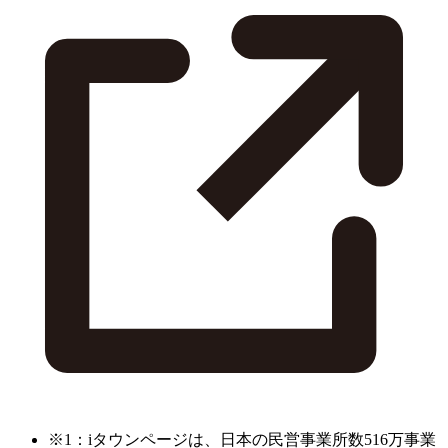
※1：iタウンページは、日本の民営事業所数516万事業