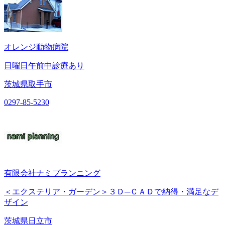
オレンジ動物病院
日曜日午前中診療あり
茨城県取手市
0297-85-5230
有限会社ナミプランニング
＜エクステリア・ガーデン＞３Ｄ─ＣＡＤで納得・満足なデ
ザイン
茨城県日立市