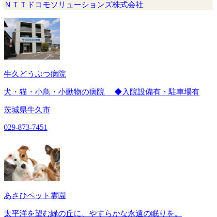
ＮＴＴドコモソリューションズ株式会社
牛久どうぶつ病院
犬・猫・小鳥・小動物の病院 ◆入院設備有・駐車場有
茨城県牛久市
029-873-7451
あさひペット霊園
太平洋を望む緑の丘に、やすらかな永遠の眠りを。