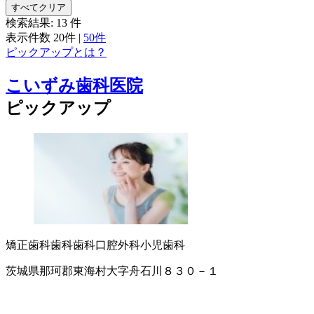
すべてクリア
検索結果:
13
件
表示件数
20件
|
50件
ピックアップとは？
こいずみ歯科医院
ピックアップ
矯正歯科
歯科
歯科口腔外科
小児歯科
茨城県那珂郡東海村大字舟石川８３０－１