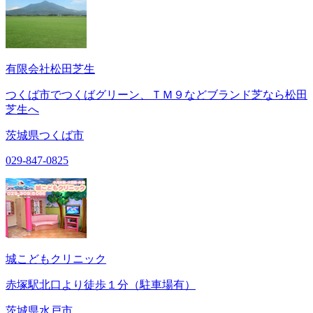
有限会社松田芝生
つくば市でつくばグリーン、ＴＭ９などブランド芝なら松田
芝生へ
茨城県つくば市
029-847-0825
城こどもクリニック
赤塚駅北口より徒歩１分（駐車場有）
茨城県水戸市