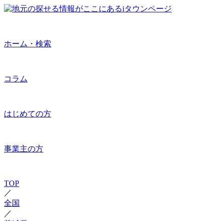
ホーム・検索
コラム
はじめての方
事業主の方
TOP
／
全国
／