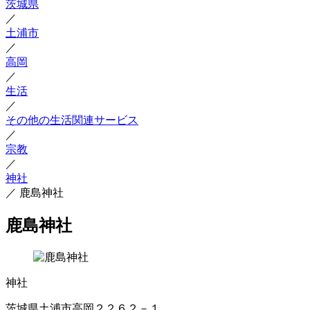
茨城県
／
土浦市
／
高岡
／
生活
／
その他の生活関連サービス
／
宗教
／
神社
／
鹿島神社
鹿島神社
神社
茨城県土浦市高岡２２６２－１