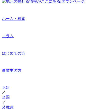
ホーム・検索
コラム
はじめての方
事業主の方
TOP
／
全国
／
茨城県