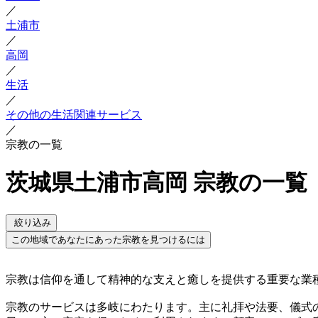
／
土浦市
／
高岡
／
生活
／
その他の生活関連サービス
／
宗教の一覧
茨城県土浦市高岡 宗教の一覧
絞り込み
この地域であなたにあった宗教を見つけるには
宗教は信仰を通して精神的な支えと癒しを提供する重要な業
宗教のサービスは多岐にわたります。主に礼拝や法要、儀式