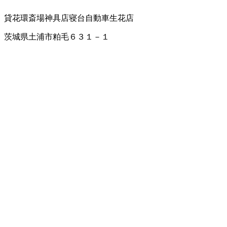
貸花環
斎場
神具店
寝台自動車
生花店
茨城県土浦市粕毛６３１－１