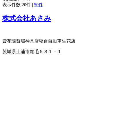
表示件数
20件
|
50件
株式会社あさみ
貸花環
斎場
神具店
寝台自動車
生花店
茨城県土浦市粕毛６３１－１