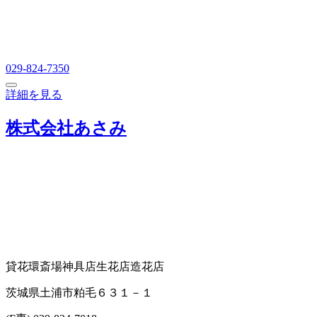
029-824-7350
詳細を見る
株式会社あさみ
貸花環
斎場
神具店
生花店
造花店
茨城県土浦市粕毛６３１－１