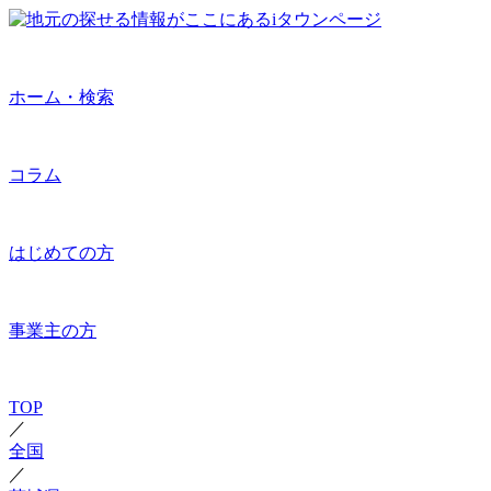
ホーム・検索
コラム
はじめての方
事業主の方
TOP
／
全国
／