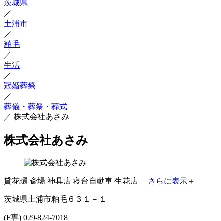
茨城県
／
土浦市
／
粕毛
／
生活
／
冠婚葬祭
／
葬儀・葬祭・葬式
／
株式会社あさみ
株式会社あさみ
貸花環
斎場
神具店
寝台自動車
生花店
さらに表示＋
茨城県土浦市粕毛６３１－１
(F専) 029-824-7018