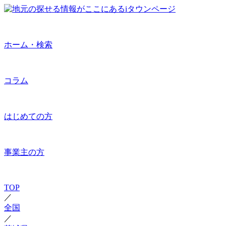
ホーム・検索
コラム
はじめての方
事業主の方
TOP
／
全国
／