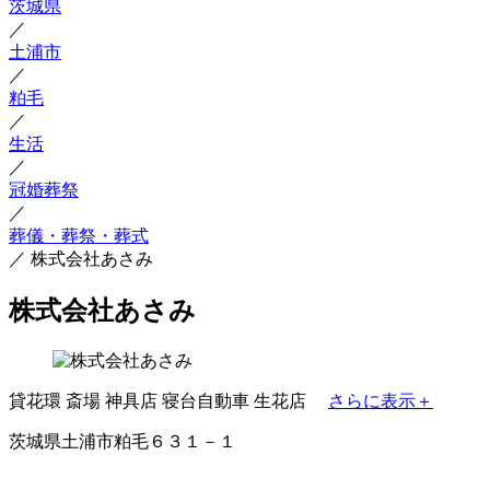
茨城県
／
土浦市
／
粕毛
／
生活
／
冠婚葬祭
／
葬儀・葬祭・葬式
／
株式会社あさみ
株式会社あさみ
貸花環
斎場
神具店
寝台自動車
生花店
さらに表示＋
茨城県土浦市粕毛６３１－１