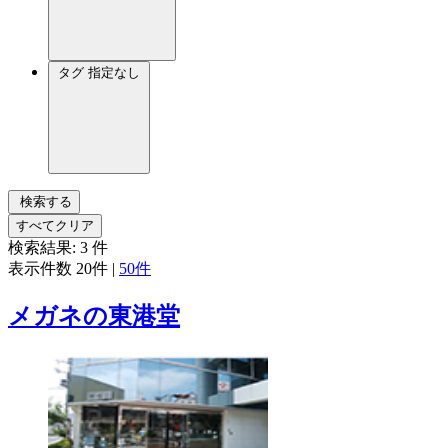
タグ
指定なし
検索する
すべてクリア
検索結果:
3
件
表示件数
20件
|
50件
メガネの東港堂