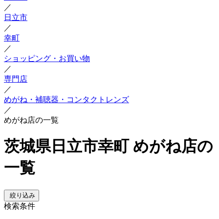
／
日立市
／
幸町
／
ショッピング・お買い物
／
専門店
／
めがね・補聴器・コンタクトレンズ
／
めがね店の一覧
茨城県日立市幸町 めがね店の
一覧
絞り込み
検索条件