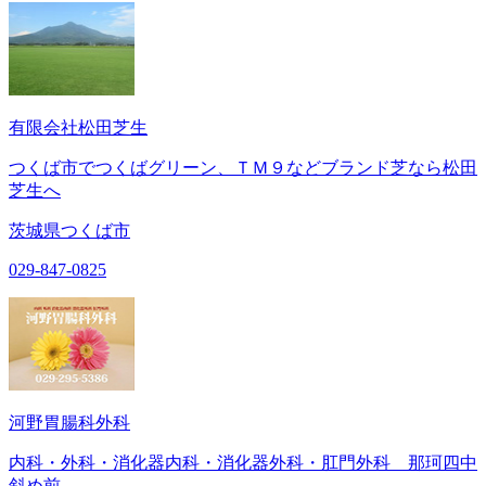
有限会社松田芝生
つくば市でつくばグリーン、ＴＭ９などブランド芝なら松田
芝生へ
茨城県つくば市
029-847-0825
河野胃腸科外科
内科・外科・消化器内科・消化器外科・肛門外科 那珂四中
斜め前