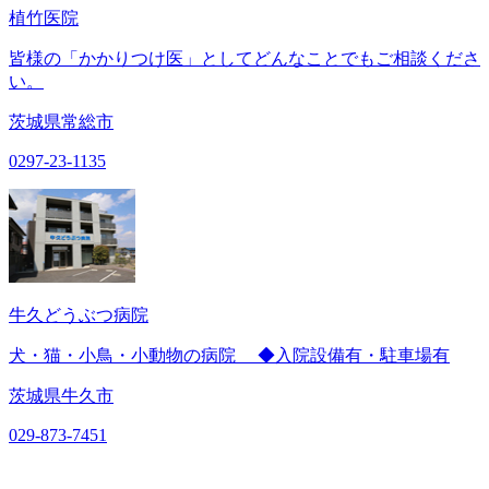
植竹医院
皆様の「かかりつけ医」としてどんなことでもご相談くださ
い。
茨城県常総市
0297-23-1135
牛久どうぶつ病院
犬・猫・小鳥・小動物の病院 ◆入院設備有・駐車場有
茨城県牛久市
029-873-7451