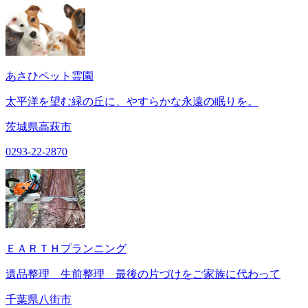
あさひペット霊園
太平洋を望む緑の丘に、やすらかな永遠の眠りを。
茨城県高萩市
0293-22-2870
ＥＡＲＴＨプランニング
遺品整理 生前整理 最後の片づけをご家族に代わって
千葉県八街市