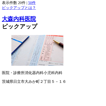
表示件数
20件
|
50件
ピックアップとは？
大森内科医院
ピックアップ
医院・診療所
消化器内科
小児科
内科
茨城県日立市大みか町２丁目５－１６