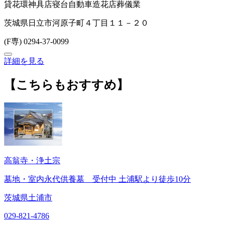
貸花環
神具店
寝台自動車
造花店
葬儀業
茨城県日立市河原子町４丁目１１－２０
(F専) 0294-37-0099
詳細を見る
【こちらもおすすめ】
高翁寺・浄土宗
墓地・室内永代供養墓 受付中 土浦駅より徒歩10分
茨城県土浦市
029-821-4786