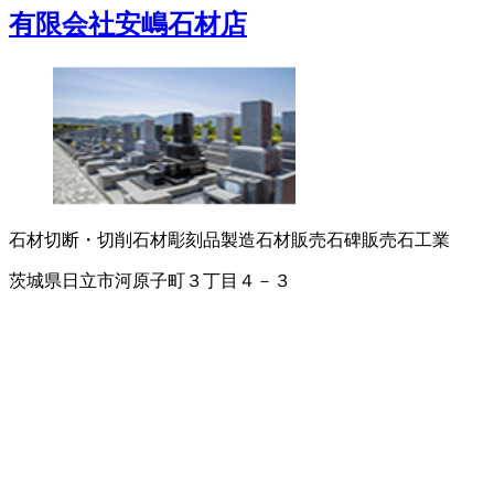
有限会社安嶋石材店
石材切断・切削
石材彫刻品製造
石材販売
石碑販売
石工業
茨城県日立市河原子町３丁目４－３