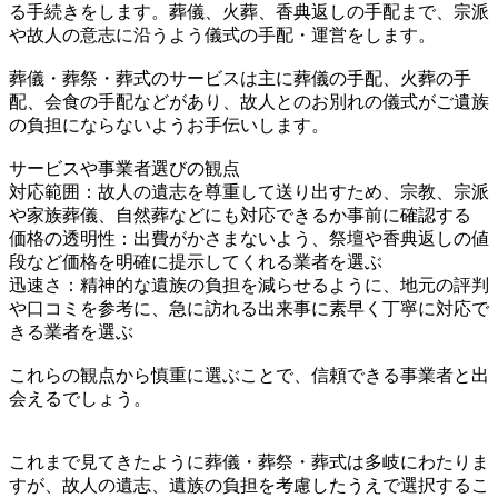
る手続きをします。葬儀、火葬、香典返しの手配まで、宗派
や故人の意志に沿うよう儀式の手配・運営をします。
葬儀・葬祭・葬式のサービスは主に葬儀の手配、火葬の手
配、会食の手配などがあり、故人とのお別れの儀式がご遺族
の負担にならないようお手伝いします。
サービスや事業者選びの観点
対応範囲：故人の遺志を尊重して送り出すため、宗教、宗派
や家族葬儀、自然葬などにも対応できるか事前に確認する
価格の透明性：出費がかさまないよう、祭壇や香典返しの値
段など価格を明確に提示してくれる業者を選ぶ
迅速さ：精神的な遺族の負担を減らせるように、地元の評判
や口コミを参考に、急に訪れる出来事に素早く丁寧に対応で
きる業者を選ぶ
これらの観点から慎重に選ぶことで、信頼できる事業者と出
会えるでしょう。
これまで見てきたように葬儀・葬祭・葬式は多岐にわたりま
すが、故人の遺志、遺族の負担を考慮したうえで選択するこ