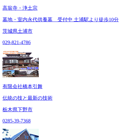
高翁寺・浄土宗
墓地・室内永代供養墓 受付中 土浦駅より徒歩10分
茨城県土浦市
029-821-4786
有限会社橋本引舞
伝統の技と最新の技術
栃木県下野市
0285-39-7368