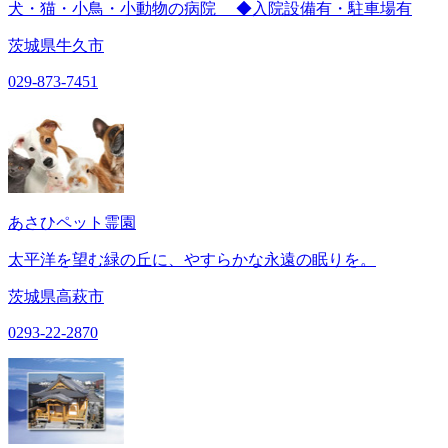
犬・猫・小鳥・小動物の病院 ◆入院設備有・駐車場有
茨城県牛久市
029-873-7451
あさひペット霊園
太平洋を望む緑の丘に、やすらかな永遠の眠りを。
茨城県高萩市
0293-22-2870