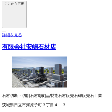
ここから応援
詳細を見る
有限会社安嶋石材店
石材切断・切削
石材彫刻品製造
石材販売
石碑販売
石工業
茨城県日立市河原子町３丁目４－３