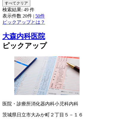
すべてクリア
検索結果:
49
件
表示件数
20件
|
50件
ピックアップとは？
大森内科医院
ピックアップ
医院・診療所
消化器内科
小児科
内科
茨城県日立市大みか町２丁目５－１６