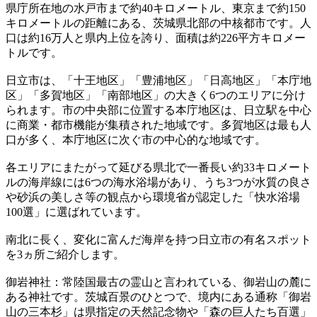
県庁所在地の水戸市まで約40キロメートル、東京まで約150
キロメートルの距離にある、茨城県北部の中核都市です。人
口は約16万人と県内上位を誇り、面積は約226平方キロメー
トルです。
日立市は、「十王地区」「豊浦地区」「日高地区」「本庁地
区」「多賀地区」「南部地区」の大きく6つのエリアに分け
られます。市の中央部に位置する本庁地区は、日立駅を中心
に商業・都市機能が集積された地域です。多賀地区は最も人
口が多く、本庁地区に次ぐ市の中心的な地域です。
各エリアにまたがって延びる県北で一番長い約33キロメート
ルの海岸線には6つの海水浴場があり、うち3つが水質の良さ
や砂浜の美しさ等の観点から環境省が認定した「快水浴場
100選」に選ばれています。
南北に長く、変化に富んだ海岸を持つ日立市の有名スポット
を3ヵ所ご紹介します。
御岩神社：常陸国最古の霊山と言われている、御岩山の麓に
ある神社です。茨城百景のひとつで、境内にある通称「御岩
山の三本杉」は県指定の天然記念物や「森の巨人たち百選」