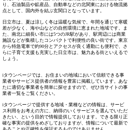
り、石油製品や鉱産品、自動車などの北関東における物流拠
点として、国内外を結ぶ玄関口となっています。
日立市は、夏は涼しく冬は温暖な気候で、年間を通じて寒暖
差が少なく、海や山などの自然環境に恵まれた地域です。ま
た、南北に細長い市には5つのJR駅があり、駅周辺には商業
施設などが集積したコンパクトで利便性の良い街です。東京
から特急電車で約90分とアクセスが良く通勤にも便利で、さ
らに子育て支援も充実した日立市は、魅力ある街といえるで
しょう。
iタウンページでは、お住まいの地域において信頼できる事
業者やサービス提供者の情報を豊富に掲載しています。あな
たに適切な事業者を簡単に探せますので、ぜひ当サイトの事
業者一覧をご覧ください。
iタウンページで提供する地域・業種などの情報は、サービ
ス利用をお考えの方に、納得のいくサービスを選んでいただ
きたい、という目的で情報提供しております。できる限り正
確な事実の提供をめざしておりますが、情報について最新で
あることや正確性を保証するものではありません。