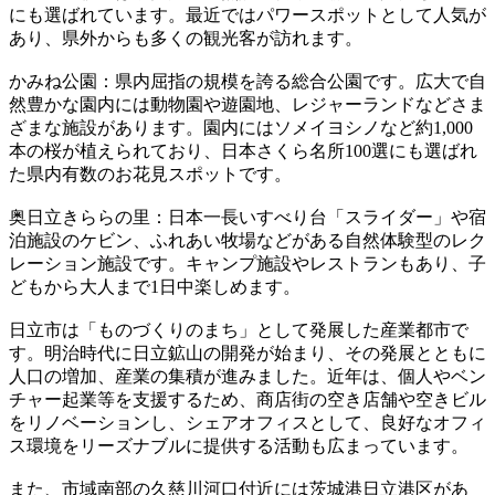
にも選ばれています。最近ではパワースポットとして人気が
あり、県外からも多くの観光客が訪れます。
かみね公園：県内屈指の規模を誇る総合公園です。広大で自
然豊かな園内には動物園や遊園地、レジャーランドなどさま
ざまな施設があります。園内にはソメイヨシノなど約1,000
本の桜が植えられており、日本さくら名所100選にも選ばれ
た県内有数のお花見スポットです。
奥日立きららの里：日本一長いすべり台「スライダー」や宿
泊施設のケビン、ふれあい牧場などがある自然体験型のレク
レーション施設です。キャンプ施設やレストランもあり、子
どもから大人まで1日中楽しめます。
日立市は「ものづくりのまち」として発展した産業都市で
す。明治時代に日立鉱山の開発が始まり、その発展とともに
人口の増加、産業の集積が進みました。近年は、個人やベン
チャー起業等を支援するため、商店街の空き店舗や空きビル
をリノベーションし、シェアオフィスとして、良好なオフィ
ス環境をリーズナブルに提供する活動も広まっています。
また、市域南部の久慈川河口付近には茨城港日立港区があ