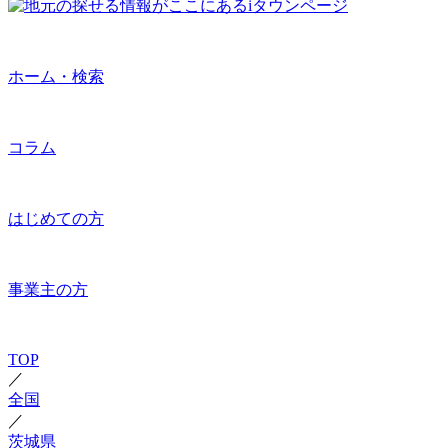
ホーム・検索
コラム
はじめての方
事業主の方
TOP
／
全国
／
茨城県