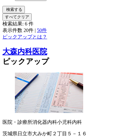
検索する
すべてクリア
検索結果:
6
件
表示件数
20件
|
50件
ピックアップとは？
大森内科医院
ピックアップ
医院・診療所
消化器内科
小児科
内科
茨城県日立市大みか町２丁目５－１６