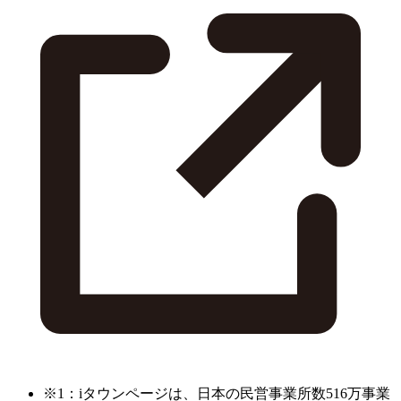
※1：iタウンページは、日本の民営事業所数516万事業