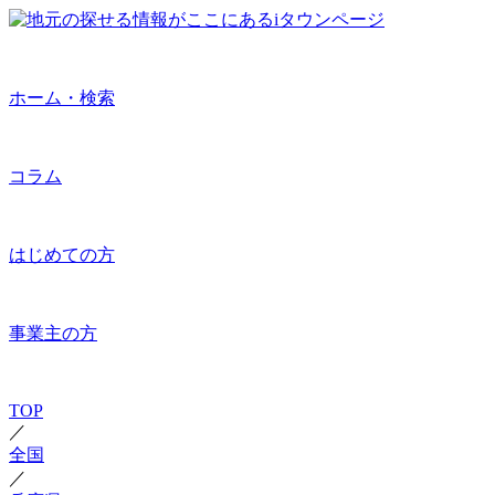
ホーム・検索
コラム
はじめての方
事業主の方
TOP
／
全国
／