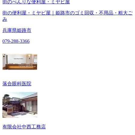
街のべんりな便利屋・ミヤビ屋
街の便利屋・ミヤビ屋｜姫路市のゴミ回収・不用品・粗大ご
み
兵庫県姫路市
079-288-3366
落合眼科医院
有限会社中西工務店